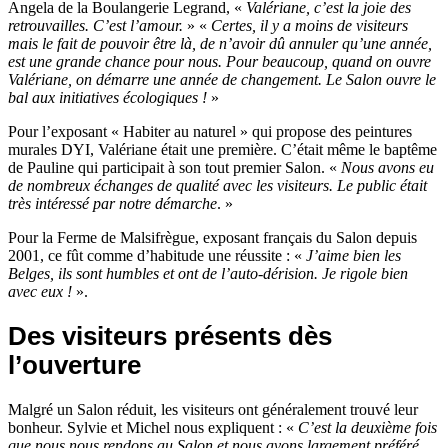
Angela de la Boulangerie Legrand, «
Valériane, c’est la joie des
retrouvailles. C’est l’amour.
» «
Certes, il y a moins de visiteurs
mais le fait de pouvoir être là, de n’avoir dû annuler qu’une année,
est une grande chance pour nous. Pour beaucoup, quand on ouvre
Valériane, on démarre une année de changement. Le Salon ouvre le
bal aux initiatives écologiques !
»
Pour l’exposant « Habiter au naturel » qui propose des peintures
murales DYI, Valériane était une première. C’était même le baptême
de Pauline qui participait à son tout premier Salon. «
Nous avons eu
de nombreux échanges de qualité avec les visiteurs. Le public était
très intéressé par notre démarche
. »
Pour la Ferme de Malsifrègue, exposant français du Salon depuis
2001, ce fût comme d’habitude une réussite : «
J’aime bien les
Belges, ils sont humbles et ont de l’auto-dérision. Je rigole bien
avec eux !
».
Des visiteurs présents dès
l’ouverture
Malgré un Salon réduit, les visiteurs ont généralement trouvé leur
bonheur. Sylvie et Michel nous expliquent : «
C’est la deuxième fois
que nous nous rendons au Salon et nous avons largement préféré