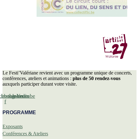
Le Festi’Valériane revient avec un programme unique de concerts,
conférences, ateliers et animations :
plus de 50 rendez-vous
auxquels participer durant votre visite.
cebook-
Instagram
Linkedin
Youtube
f
PROGRAMME
Exposants
Conférences & Ateliers