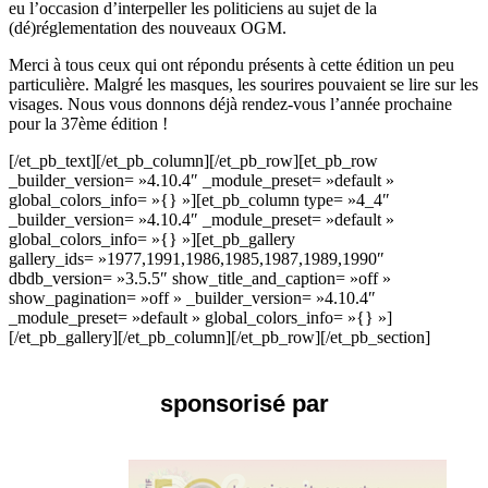
eu l’occasion d’interpeller les politiciens au sujet de la
(dé)réglementation des nouveaux OGM.
Merci à tous ceux qui ont répondu présents à cette édition un peu
particulière. Malgré les masques, les sourires pouvaient se lire sur les
visages. Nous vous donnons déjà rendez-vous l’année prochaine
pour la 37ème édition !
[/et_pb_text][/et_pb_column][/et_pb_row][et_pb_row
_builder_version= »4.10.4″ _module_preset= »default »
global_colors_info= »{} »][et_pb_column type= »4_4″
_builder_version= »4.10.4″ _module_preset= »default »
global_colors_info= »{} »][et_pb_gallery
gallery_ids= »1977,1991,1986,1985,1987,1989,1990″
dbdb_version= »3.5.5″ show_title_and_caption= »off »
show_pagination= »off » _builder_version= »4.10.4″
_module_preset= »default » global_colors_info= »{} »]
[/et_pb_gallery][/et_pb_column][/et_pb_row][/et_pb_section]
sponsorisé par