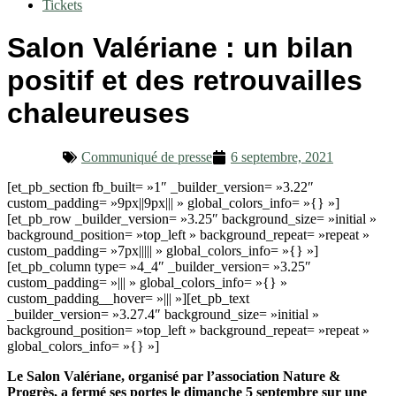
Tickets
Salon Valériane : un bilan
positif et des retrouvailles
chaleureuses
Communiqué de presse
6 septembre, 2021
[et_pb_section fb_built= »1″ _builder_version= »3.22″
custom_padding= »9px||9px||| » global_colors_info= »{} »]
[et_pb_row _builder_version= »3.25″ background_size= »initial »
background_position= »top_left » background_repeat= »repeat »
custom_padding= »7px||||| » global_colors_info= »{} »]
[et_pb_column type= »4_4″ _builder_version= »3.25″
custom_padding= »||| » global_colors_info= »{} »
custom_padding__hover= »||| »][et_pb_text
_builder_version= »3.27.4″ background_size= »initial »
background_position= »top_left » background_repeat= »repeat »
global_colors_info= »{} »]
Le Salon Valériane, organisé par l’association Nature &
Progrès, a fermé ses portes le dimanche 5 septembre sur une